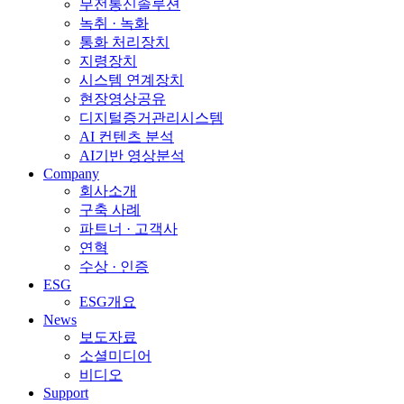
무전통신솔루션
녹취 · 녹화
통화 처리장치
지령장치
시스템 연계장치
현장영상공유
디지털증거관리시스템
AI 컨텐츠 분석
AI기반 영상분석
Company
회사소개
구축 사례
파트너 · 고객사
연혁
수상 · 인증
ESG
ESG개요
News
보도자료
소셜미디어
비디오
Support