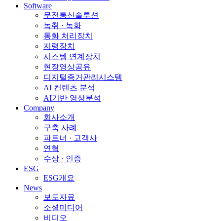
Software
무전통신솔루션
녹취 · 녹화
통화 처리장치
지령장치
시스템 연계장치
현장영상공유
디지털증거관리시스템
AI 컨텐츠 분석
AI기반 영상분석
Company
회사소개
구축 사례
파트너 · 고객사
연혁
수상 · 인증
ESG
ESG개요
News
보도자료
소셜미디어
비디오