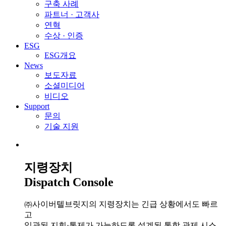
구축 사례
파트너 · 고객사
연혁
수상 · 인증
ESG
ESG개요
News
보도자료
소셜미디어
비디오
Support
문의
기술 지원
지령장치
Dispatch Console
㈜사이버텔브릿지의 지령장치는 긴급 상황에서도 빠르
고
일관된 지휘·통제가 가능하도록 설계된 통합 관제 시스