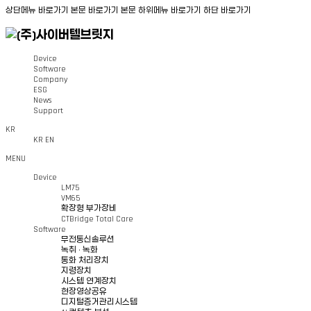
상단메뉴 바로가기
본문 바로가기
본문 하위메뉴 바로가기
하단 바로가기
Device
Software
Company
ESG
News
Support
KR
KR
EN
MENU
Device
LM75
VM65
확장형 부가장비
CTBridge Total Care
Software
무전통신솔루션
녹취 · 녹화
통화 처리장치
지령장치
시스템 연계장치
현장영상공유
디지털증거관리시스템