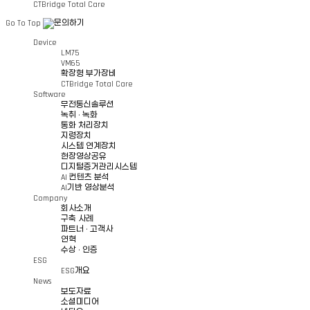
CTBridge Total Care
문의 사항
제품 브로슈어 요청
SANL75
WD40, WR40
SDSL75
Go To Top
Device
㈜사이버텔브릿지의 제품 및 협업 관련 문의가 있으시면 메시지를 남겨주세요.
사이버텔브릿지 제품 정보를 담은 브로슈어를 이메일로 전달드립니다.
LM75
확인 후 빠르게 답변드리겠습니다.
아래 정보를 입력해 주세요.
VM65
확장형 부가장비
CTBridge Total Care
Software
무전통신솔루션
녹취 · 녹화
특징
특징
특징
특징
특징
특징
특징
이름
이메일
*
*
통화 처리장치
지령장치
시스템 연계장치
단말기와 여분 배터리를 동시에 충전할 수 있는 데스크톱 충전 거치대입니다. 충
멀티 충전 거치대는 한 번에 LM75 단말기 6대와 표준형·확장형 배터리를 동시
탈부착 배터리 방식을 적용해 현장에서 신속한 교체가 가능합니다. 스마트 배터
유선 주먹마이크는 3.5단자와 UDC단자 두 가지 타입 중 선택 가능하며, 뛰
PTT 유선 이어폰은 의류에 고정할 수 있는 클립으로 현장 활동 중에도 안정적으
본 제품을 이용하여 LM75 디바이스를 벨트에 단단히 고정할 수 있으며, 클립 푸
스크래치 및 외부 오염으로부터 디스플레이를 보호합니다. 고투명 소재로 화면 품
현장영상공유
지원합니다.
디지털증거관리시스템
회사명
회사명
*
*
스펙
스펙
스펙
스펙
스펙
스펙
AI 컨텐츠 분석
AI기반 영상분석
스펙
Company
회사소개
크기
크기
크기
크기
크기
191.83(L) × 393.72(W) × 79.58(H)
89.7(L) x 53.8(W) x 14.9(H)
87.6(H) x 58.8(W) x 29.5(D)mm
PTT box to plug: 1000 ± 50 mm
79.5(L) × 25(W) × 16.2(H)
79.5(L) × 25(W) × 16.2(H)
구축 사례
케이블 길이
이메일
문의 내용
*
PTT box to clip: 800 ± 50 mm
파트너 · 고객사
크기
151.15(L) × 91.22(W) × 54.0(H)
무게
무게
무게
무게
무게
1.15Kg
101g
140g
10g
10g
연혁
무게
35g (excluding packaging box)
무게
182g
수상 · 인증
전원 입력
소재
소재
12V 12.5A (DC jack)
0°C ~ +45°C
WD40[AC-HM4000PS(B)]: 3.5mm Audio Jack
PC, SCP
PC, SCP
충전 온도
단자 유형
ESG
단자 유형
(recommended for Li-ion battery protection)
WR40[AC-HM4000PS(MB)]: UDC Connector
3.5mm Audio Jack
전원 입력
12V 3A (DC Jack)
ESG개요
휴대폰번호
*
인증 사항
인증 사항
LM75 Charging (Red LED), Fully Charged(Green LED),
RoHs
RoHs
표시등
News
배터리 시스템
전용 버튼
Extended Battery Charging (Red LED), Fully Charged
1S (3.85 V)
PTT / Emergency / Function Button
PTT Button
표시등
PTT Key(Blue LED)
전용 버튼
보도자료
(supports ambient sound monitoring)
소셜미디어
용량
스피커 감도
front pocket : 14 Pin POGO Docking Terminal
5500mAh
> 89dB (@ 0.283V, 1KHz, 1M)
충전 LED
Red/Green/Amber (STAT based)
충전 방식