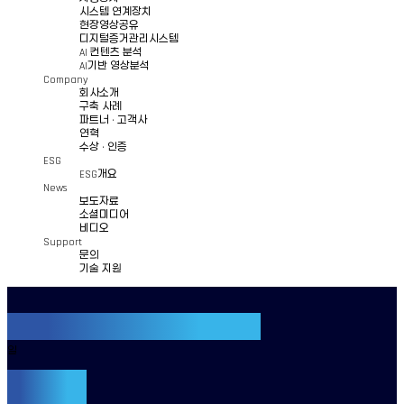
시스템 연계장치
현장영상공유
디지털증거관리시스템
AI 컨텐츠 분석
AI기반 영상분석
Company
회사소개
구축 사례
파트너 · 고객사
연혁
수상 · 인증
ESG
ESG개요
News
보도자료
소셜미디어
비디오
Support
문의
기술 지원
5G & 4G
Rugged Device
지원
LM75