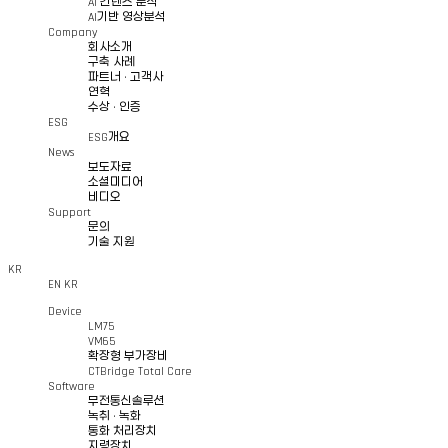
AI 컨텐츠 분석
AI기반 영상분석
Company
회사소개
구축 사례
파트너 · 고객사
연혁
수상 · 인증
ESG
ESG개요
News
보도자료
소셜미디어
비디오
Support
문의
기술 지원
KR
EN
KR
Device
LM75
VM65
확장형 부가장비
CTBridge Total Care
Software
무전통신솔루션
녹취 · 녹화
통화 처리장치
지령장치